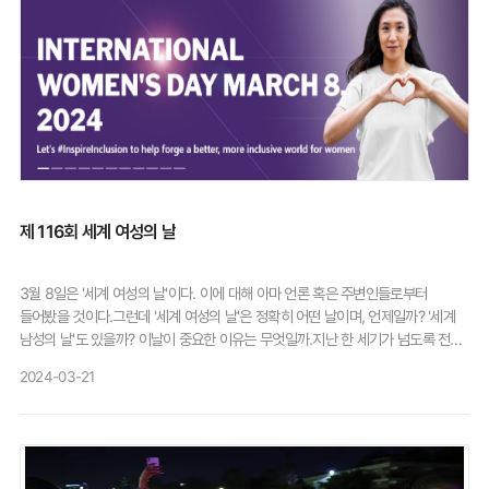
대학 단톡방 성폭력, n번방이 있었다"며 "정부는 디지털 성폭력을 국정과제로
설정했으면서 여성폭력 방지 및 피해자 지원 예산 142억 원을 감축했다. 국가는
구조적 성차별이라는 본질을 외면한 것을 성찰해야 한다"고 외쳤다.피해자·시민
함께 손 잡고 연대성범죄 피해경험을 용기 있게 공유해 연대를 표한 이도 있었다.
한국성폭력상담소 소속 도겸 활동가는 2018년 한양대에서 일어난 이른바 '지인
능욕' 딥페이크 피해자 중 한 명이라고 밝힌 A씨의 입장문을 대독했다. A씨는
"인간관계 내 모든 여성을 성적으로 착취한 가해자가 건실한 사람으로 우리 사회에
스며 들어있다는 게 화가 났고, 죗값을 물기 위해 공론화에 힘썼다"며 "그러나
재판에서 가해자가 사용한 컴퓨터 프로그램이 형법 상 음란물에 해당이 안된다는
이유로 무죄를 받았다"고 말했다. 이어 "강력한 처벌을 통해 더 이상의 피해가
제 116회 세계 여성의 날
없도록 해야 한다"며 "더 나은 여성들의 삶을 위해 연대하겠다"고 강조했다.자신의
딥페이크과 신상을 텔레그램에서 발견했다는 한 피해자도 입장문을 통해 "지인이
가해자이거나 유포자일지 몰라 불안하지만 이 세상을 보란 듯이 살아낼 것"이라며
3월 8일은 '세계 여성의 날'이다. 이에 대해 아마 언론 혹은 주변인들로부터
"절대 여러분(피해자)의 잘못이 아니니 함께 가해자를 잡자"고 전했다.보다 나은
들어봤을 것이다.그런데 '세계 여성의 날'은 정확히 어떤 날이며, 언제일까? '세계
성교육에 대한 촉구도 나왔다. 이명화 한국청소년성문화센터협의회 상임대표는
남성의 날'도 있을까? 이날이 중요한 이유는 무엇일까.지난 한 세기가 넘도록 전
"청소년 성교육 상담과 성문화 활동을 20년 넘게 했는데, 딥페이크 범죄 피·
세계 사람들은 3월 8일을 여성들을 위한 특별한 날로 삼아 기념해 왔다. 그 이유를
2024-03-21
가해자의 70%가 10대라는 소식을 듣고 마음이 무거웠다"면서도 "여성가족부
살펴봤다.어떻게 시작됐나줄여서 'IWD'라고도 하는 '세계 여성의 날'은 노동권
예산 삭감으로 갈수록 성평등 교육 환경은 열악해지고 있다. 주입식이 아닌 다양한
운동에서 시작해 오늘날 유엔(UN)이 인정하는 연례 기념일이 됐다.그 기원은
체험, 토론형 성교육이 이뤄질 수 있도록 성평등 교육기본법을 만들라고
1908년 미국 뉴욕시로 거슬러 올라간다. 당시 여성 1만5000명은 거리로 나와
요구하겠다"고 목소리를 높였다.시민들 역시 발걸음을 멈추고 '불안과 두려움이
노동 간 단축, 임금 인상, 투표권 보장 등을 외쳤다. 그리고 1년 뒤, 미국 사회당은
아닌 일상을 쟁취하자'는 팻말을 들었다. 종로구에서 직장을 다니는 박모(47)씨는
최초의 전국 '여성의 날'을 선언했다.이후 여성의 날을 국제 기념일로 만들어야