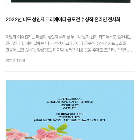
선고받을 위기에 처해 있다.그러나 지난 1년간 약간의 진전도 있었다.2023년
10월, 아르헨티나 의회는 온라인상의 성폭력을 방지하고, 가해자에게 책임을 물을
수 있다는 내용의 '올림피아 법안'을 승인했습니다. '국제앰네스티' 아르헨티나
2022년 나도 성인지 크리에이터 공모전 수상작 온라인 전시회
지부에 따르면 아르헨티나 여성 3명 중 1명이 온라인 폭력을 경험했다.한편
대만에선 한 넷플릭스 드라마가 미투 운동을 촉발하며 각종 성폭력 의혹으로
번졌다. 이에 따라 여당인 민주진보당은 성희롱 관련 법을 강화하는 한편, 기존엔
이달의 이슈잡기는 매달의 성인지 주제를 누구나 알기 쉽게 카드뉴스로 풀어내는
해당 사항이 없었던 소규모 사업장을 포함한 모든 직장에 성폭력 신고 채널을
공간입니다. 이번 달에는 ‘나도 성인지 크리에이터 공모전 수상작’ 카드뉴스를
설치하도록 의무화했다. 아울러 고용주는 접수된 모든 성폭력 불만 사항을
만들어 보았습니다. 양성평등, 디지털 성폭력 예방 등을 주제로 포스터, 스티커,
조사해야 하며, 그 조사 결과를 당국에 보고해야 한다.멕시코에선 지난해 9월
캘리그라피, UCC 등 다양한 장르의 작품들이 성인지에 대한 새로운 시선을
2022-11-01
낙태가 비범죄화되며 많은 여성 인권 단체들이 환영했다. 라틴 아메리카 전역을
보여주며, 인권과 관계, 폭력 예방에 관한 생각을 창의적으로 보여주고 있습니다.
휩쓴 '녹색 물결' 즉 낙태 제한 조치 완화 추세의 일환이다.프랑스 상원에선 최근
작가들의 열정과 상상력이 빛나는 장에 여러분을 초대합니다.
압도적인 찬성표로 여성의 낙태할 권리를 헌법에 명시하기로 결정했다.그리고 7,
8월 호주와 뉴질랜드에서 열린 여자 월드컵엔 200만 명에 가까운 팬이 몰렸다.
이는 이전 기록보다 60만 명 이상 증가한 규모다.'여성 스포츠 트러스트'의 최근
조사에 따르면 2023년 영국에서 TV로 여성 스포츠 경기를 시청한 사람은
4670만 명으로, 이는 여성 스포츠에 대한 관심이 증가하고 있음을 보여준다.
하지만 여자 월드컵 우승의 주인공인 스페인 팀이 축하받아야 할 날은 루이스
루비알레스 전 스페인 축구협회장이 헤니페르 에르모소 선수의 입술에 입을 맞춘
사건으로 인해 그 의미가 퇴색돼버리고 말았다.에르모소 선수는 입맞춤에 동의한
적 없다고 주장하며, 협회장을 상대로 소송을 제기했다. 루비알레스 협회장은
잘못을 부인했으나, 결국 협회장직에서 물러났다.해당 사건은 여자 축구계 안팎에