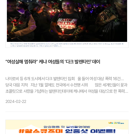
"딥페이크 성범죄는 예전부터 반복된 고질적인 문제"라며 "같은 뜻에서 분노하는
한다고 제안한 인물은 공산주의 및 인권 운동가인 클라라 제트킨이라는 여성이다.
사람들이 많다는 걸 보여주고 싶어 퇴근하던 중 들렸다"고 말했다. 서울 대안학교
제트킨은 1910년 덴마크 코펜하겐에서 열린 '여성 노동자 국제 컨퍼런스'에서 이
중등반 학우 10여 명과 함께 집회에 참여했다는 이모(14)양은 "뉴스로 딥페이크
같은 생각을 제안했고, 그 자리에 참석한 17개국 출신 여성 100명은 만장일치로
범죄를 접하고 너무 충격을 받았다"며 "n번방 사건처럼 많은 가해자들이 처벌을
이에 동의했다.오스트리아, 덴마크, 독일, 스위스에서 처음으로 1911년 세계
받지 않고 넘어가는 일이 없도록 친구들과 함께 지켜보러 왔다"고 주먹을 불끈
여성의 날 기념행사가 열렸으며, 2011년 기념 100주년을 맞이했다.공식화된 건
쥐었다.(한국일보. 2024.9.6. 보도)
1975년 UN이 세계 여성의 날을 기념하면서부터다. UN이 세계 여성의 날마다
주제를 선정하게 된 건 1996년으로, 당시 주제는 '과거를 기념하며 미래를
계획하다'였다.그렇게 세계 여성의 날은 여성들이 사회, 정치, 경제 분야에서
얼마나 많은 발전을 이루었는지 축하하고 기념하는 날이 됐으며, 동시에 그 정치적
뿌리는 계속 이어져 성 불평등에 대한 대중들의 인식을 높이고자 여러 시위와
“여성살해 멈춰라” 케냐 여성들의 ‘다크 발렌타인’ 데이
파업이 조직되곤 한다.왜 3월 8일인가?제트킨이 세계 여성의 날을 처음 제안했을
때만 해도 특정 날짜가 정해진 건 아니었다.그러다 1차 세계대전이 한창이던
1917년, 러시아 여성 노동자들은 '빵과 평화'를 외치며 대규모 파업 시위를 벌였다.
나이로비 등 6개 도시에서 다크 발렌타인 집회 올 들어 여성 대상 폭력 16건…
그렇게 시위 4일 만에 러시아의 차르가 폐위됐으며, 여성들은 임시 정부로부터
당국 대응 지적 지난 1월 말에도 전국에서 수천명 시위 많은 세계인들이 꽃과
투표권을 얻어냈다.해당 시위가 시작된 날이 당시 러시아에서 사용되던
초콜릿으로 사랑을 기념하는 발렌타인데이에 케냐에서 여성을 대상으로 한 폭력을
율리우스력 기준으로는 2월 23일 일요일이었는데, 이를 오늘날 통용되는
규탄하는 집회가 열렸다. AFP통신, 가디언, 알자지라에 따르면 14일(현지시간)
2024-02-22
그레고리력으로 계산하면 3월 8일이 된다.세계 여성의 날을 상징하는 색은?세계
나이로비대학 광장에는 검은 옷을 입고 촛불과 빨간 장미를 든 여성 수백명이
여성의 날 웹사이트에 따르면 세계 여성의 날의 상징색은 보라색, 초록색,
모였다. 많은 이들은 스와힐리어로 “관 위의 꽃은 아름답지 않다”고 적힌 셔츠를
흰색이다."보라색은 정의와 존엄을 상징하며, 초록색은 희망을 상징한다. 흰색은
입고 나타났다. 이들은 범죄로 희생된 여성을 애도하고 정부에 젠더 기반 폭력과
순수함을 상징하지만, 이는 논쟁의 여지가 있는 부분이다. 이러한 상징색은
여성살해(페미사이드)가 급증한 현실에 대해 국가비상사태를 선포하고 여성살해
1908년 영국의 '여성사회정치연합(WSPU)'에서 유래했다"는 설명이다.'세계
무관용 원칙 선언 등 대응책을 마련하라 요구했다. 1000개 이상 사회운동