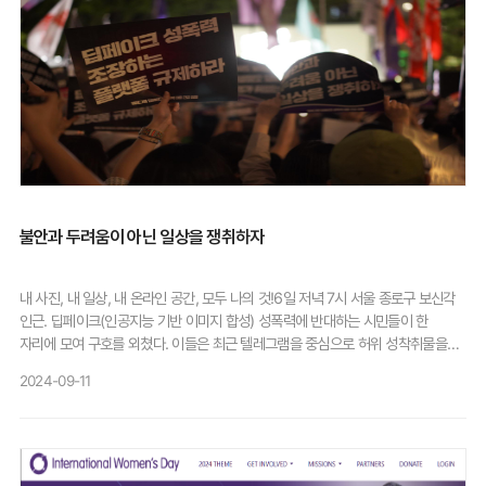
불안과 두려움이 아닌 일상을 쟁취하자
내 사진, 내 일상, 내 온라인 공간, 모두 나의 것!6일 저녁 7시 서울 종로구 보신각
인근. 딥페이크(인공지능 기반 이미지 합성) 성폭력에 반대하는 시민들이 한
자리에 모여 구호를 외쳤다. 이들은 최근 텔레그램을 중심으로 허위 성착취물을
무분별하게 제작·유포하는 성범죄를 규탄하며 정부와 플랫폼 사업자들의 적극
2024-09-11
대응을 촉구했다.이날 집회는 144개 단체가 공동 주최했다. 한국여성의전화,
한국사이버성폭력대응센터 등 딥페이크아웃공동행동은 집회 후 약 2㎞를
행진했다. 금요일 저녁인데도 전국에서 1,000명(주최 측 추산)이 참여해 뜻을
함께 했다.참가자들은 한 목소리로 딥페이크 성착취는 구조적 범죄라고 외쳤다.
김여진 한국사이버성폭력대응센터 대표는 "딥페이크 전에 소라넷, 웹하드 카르텔,