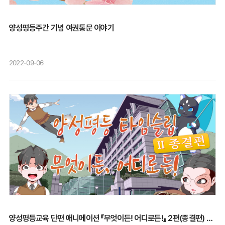
존재하는 성차별적 문화에 대한 여러 논의를
일으켰다.https://www.bbc.com/korean/international-60656384[출처]
BBC뉴스 코리아
양성평등주간 기념 여권통문 이야기
2022-09-06
양성평등교육 단편 애니메이션 『무엇이든! 어디로든!』 2편(종결편) 공개