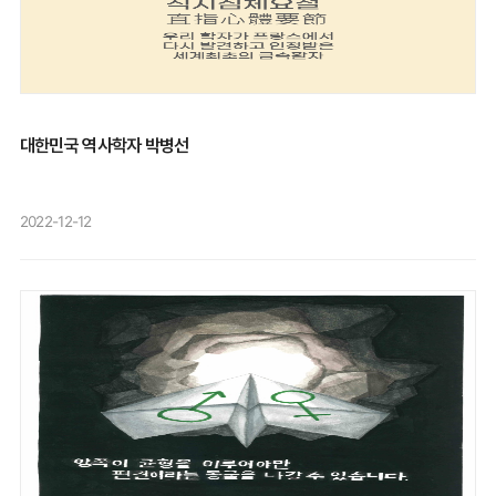
고정관념에 도전하며, 모든 여성이 소중히 존중받는 환경을 만들기" 위한 여러
논평을 내고 “파트너나 가족에 의해 살해된 여성의 비극적인 희생은 선정적인 언론
행사들을 소개하고 있다.여성의 날은 왜 필요한가?지난 1년간 아프가니스탄, 이란,
헤드라인으로 바뀌었다”고 규탄했다. 1월 대규모 시위 이후 케냐 당국도 대처에
우크라이나, 미국 등 여러 국가의 여성들은 자국 내 전쟁, 폭력 사태, 정책 변화
나섰다. 가디언에 따르면 경찰은 여성살해 사건을 신고할 수 있는 핫라인과
속에서 자신들의 권리를 지키고자 투쟁했다.우선 중동 지역 여성들은 이스라엘과
여성살해 수사를 신속히 처리하기 위한 특별팀을 만들었다. 마사 쿰 대법원장도
가자 지구 간 최근 분쟁으로 극심한 폭력에 직면한 상태다. UN 전문가들은
‘젠더 기반 폭력 전문 법원’ 설치를 제안하며 이것이 “국가를 휩쓸고 있는” 여성살해
이스라엘 군인의 강간 행위 등 가자 지구 내 여성과 여아에 대한 신뢰도 있는 인권
위협을 관리하는 데 도움이 될 것이라고 말했다. 하지만 케냐의 수사, 사법당국은
대한민국 역사학자 박병선
유린 의혹을 접수했다고 말했다. 아울러 BBC는 지난해 10월 7일 하마스의 공격
여전히 젠더 기반 폭력에 대한 인식이 낮다는 비판이 만연하다. 경찰은 가정폭력의
당시 여성에 대한 강간, 성폭력, 신체 훼손 등을 가리키는 증아울러 이번 분쟁으로
가해자를 처벌하는 것을 귀찮은 일로 여기며 때로 범죄자의 도주를 도와준다는
인해 여성들은 인도주의적 위기에 직면해 있다. '유엔인구기금(UNFPA)'에 따르면
의혹도 받고 있다. 의사의 진단서를 떼는 일부터 뇌물이 필요한 현실 등 법정
2022-12-12
다음 달만 해도 가자 지구의 여성 5500명이 제대로 된 의료 지원 없이 출산해야
소송을 진행하는 과정에서의 경제적 부담도 범죄 피해 여성을 짓누른다. 집회를
하는 것으로 추정된다.한편 아프가니스탄에선 탈레반이 초등학생 이상 여아들의
조직한 무토니 마인기는 “이 나라에 사는 모든 여성의 현실은 항상 두려움의 깃발
등교를 금지하면서 평등한 교육을 받은 여성의 권리는 여전히 지켜지지 못하고
아래 살고 있다”며 “최근의 불꽃이 사람들을 벼랑 끝으로 내몰았다고 말하는 것은
있다.북아프리카 수단에선 수단군과 준군사조직인 '신속지원군(RSF)' 간의 분쟁이
비역사적”이라고 가디언에 말했다. 경향신문
계속되면서 여성들의 삶에 엄청난 영향을 미치고 있다.UN은 RSF가 장악한
https://m.khan.co.kr/world/mideast-
지역에서 여성과 여아들이 강제 결혼으로 내몰리거나, 몸값을 노린 납치 피해자가
africa/article/202402151655001#c2b 2024. 2. 15. 박은하 기자
되는 등 범죄 피해를 입고 있는 것으로 보인다고 말한다.이에 수단 국민 120만 명
이상이 인접국으로 피난한 상태로, 이러한 피난민의 거의 90%가 여성 및
아동이다.한편 올해 9월은 여성은 머리를 가려야 한다는 이란의 엄격한 규정을
위반한 혐의로 체포돼 구금됐다 사망한 22세 여대생 마흐사 아미니의 사망
1주년이었다. 이후 많은 여성들이 이 규정에 저항하고 있으며, 노벨 평화상
수상자인 나르게스 모하마디 같은 이란의 인권 운동가들은 장기간 징역형을