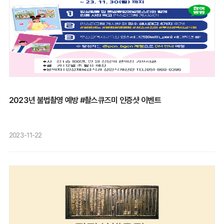
남성의 날'도 있나?그렇다. 11월 19일은 '세계 남성의 날'이다.1990년대부터서야
조직과 개인으로 구성된 ‘엔드 페미사이드(여성살해종식) 케냐’가 조직한 이른 바
기념하기 시작한 날이며, UN이 공식 인정한 날도 아니다. 그러나 영국 등 약
‘다크 발렌타인’ 집회는 이날 나이로비를 비롯해 케냐 6개 도시에서 열렸다. 주최
80개국의 시민들이 이날을 기념하고 있다.'세계 남성의 날' 주최 측에 따르면
측은 젠더 기반 폭력과 여성이 사랑하는 사람에 의해 살해되는 어두운 현실에 대한
이날은 "남성이 세계, 가족, 지역사회에 기여하는 긍정적인 가치"에 초점을 맞추고
관심을 끌기 위해 다크 발렌타인 데이 행사를 계획했다고 밝혔다. 비정부기구
있으며, 긍정적인 역할 모델을 강조하고, 남성들의 웰빙에 대한 대중의 인식을
(NGO)인 ‘페미사이드 카운트 케냐’에 따르면 2016년 이후 500명의 여성이
높이며, 성별 간 관계 개선을 목표로 한다.여성의 날은 어떻게 기념할까?세계
살해됐다. 지난해 총 152건이 집계됐는데, 이는 최근 5년 동안 가장 높은
여성의 날을 공식 국가 기념일로 지정한 나라들도 있다. 대표적으로 러시아에선
수치이다. 대부분 남편이거나 파트너인 가해자를 당국이 기소하지 않거나
3월 8일 전후로 꽃 매출이 2배 증가한다고 한다.중국에선 국무원의 권고 사항에
솜방망이 처벌하면서 폭력을 키운다는 우려가 커져 왔다. 그러한 가운데 올해
따라 3월 8일에 많은 여성들이 반차를 받는다.이탈리아에선 '세계 여성의 날'에
들어서만 16건의 여성 살해 사건이 보고됐다. 특히 2건의 잔혹한 사건이
여성들에게 미모사 꽃을 선물한다. 이 풍습의 기원은 정확하지 않지만, 2차
대중에게 큰 충격을 줬다. 데이트앱을 이용한 여성이 살해된 사건이 보고된 지 2주
2023년 불법촬영 예방 #촬스큐즈미 인증샷 이벤트
세계대전 이후 로마에서 시작된 것으로 추정된다.미국에선 아예 3월이 '여성
만에 숙박앱을 이용해 임대아파트를 빌린 여성이 이 아파트에서 만나기로 한
역사의 달'이다. 매년 대통령이 나서 미국 여성들의 업적을 축하하는 성명서를
남성에게 살해돼 시신이 토막 나 버려진 사건이 발생했다. 만연한 가정폭력에 더해
발표한다.2024년 여성의 날 주제는?2024년 올해 UN이 발표한 여성의 날
데이팅앱을 사용하는 여성을 겨냥한 계획범죄까지 나타난 것이다. 이 사건을
2023-11-22
주제는 '여성에 대한 투자: 진전을 가속하자'다. 성평등을 위한 행동에 투자되는
계기로 지난 1월 27일 전국에서 수천명이 모여 정부에 여성살해 문제를 국가
자금이 부족하다는 점을 강조하고 있다.UN은 "분쟁과 물가 상승으로 전 세계
비상사태로 지정하고 대응책 마련을 요구하는 행진 시위를 벌였다. 이는 케냐 역대
75%의 국가가 2025년까지 공공 지출을 삭감할 예정이다. 이는 여성들과
최대 규모의 페미사이드 규탄 집회로 기록됐다. 다크 발렌타인 집회도 이날 시위의
이들에게 필수적인 서비스에 부정적인 영향을 미칠 수 있다"고 말한다.UN에
연장선상이다. 다크 발렌타인 집회에 참석한 학생이자 인권운동가 데보라
따르면 2030년까지 전 세계가 성평등을 달성하기 위해선 연간 3600억 달러(약
모마니는 “사랑은 죽음의 위험에 처하게 하는 것이 아니다. 건강한 사랑을 가질 수
481조원)가 추가로 필요하다고 한다.아울러 UN 보고서에 따르면 전 세계적으로
없다면 무엇을 축하할 수 있겠느냐”고 아프리카뉴스에 말했다. 엔드 페미사이드
여성과 소녀들이 겪는 폭력 문제를 해결하기 위한 정부 지원은 5%에 불과하며,
케냐에 따르면 여성살해 사건에 대한 당국과 정치인의 대응은 피해자 비난에
폭력 예방을 위한 지원은 0.2%도 채 되지 않는다.한편 또 다른 주제도 있다. 세계
초점을 맞추고 여성들에게 낯선 사람을 만나지 않도록 조심하라고 촉구하는
여성의 날 웹사이트는 '포용성을 고취하다'는 주제와 함께 "장벽을 부수고,
잘못된 정보로 가득 차 있다. 엔드 페미사이드 케냐는 다크 발렌타인 집회에서