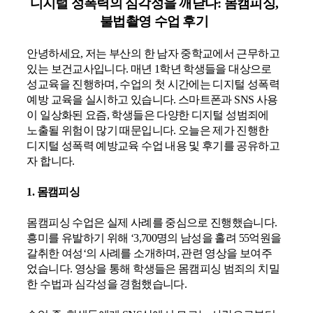
디지털 성폭력의 심각성을 깨닫다
:
몸캠피싱
,
불법촬영 수업 후기
안녕하세요
,
저는 부산의 한 남자 중학교에서 근무하고
있는 보건교사입니다
.
매년
1
학년 학생들을 대상으로
성교육을 진행하며
,
수업의 첫 시간에는 디지털 성폭력
예방 교육을 실시하고 있습니다
.
스마트폰과
SNS
사용
이
일상화된 요즘
,
학생들은 다양한 디지털 성범죄에
노출될 위험이 많기 때문입니다
.
오늘은 제가 진행한
디지털 성폭력 예방교육 수업 내용 및 후기를 공유하고
자 합니다
.
1. 몸캠피싱
몸캠피싱 수업은 실제 사례를 중심으로 진행했습니다
.
흥미를 유발하기 위해
‘3,700
명의 남성을 홀려
55
억원을
갈취한 여성
‘
의 사례를 소개하며
,
관련 영상을 보여주
었습니다
.
영상을 통해 학생들은 몸캠피싱 범죄의 치밀
한 수법과 심각성을 경험했습니다
.