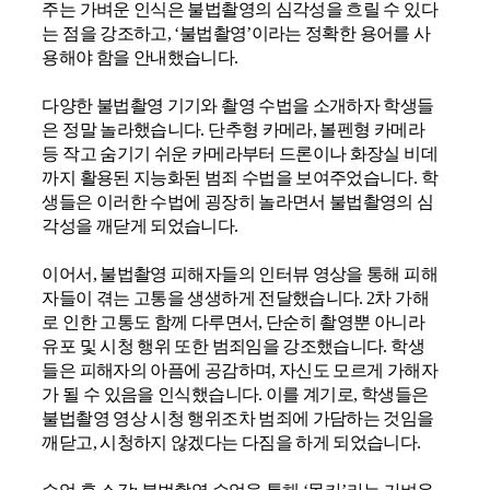
주는 가벼운 인식은 불법촬영의 심각성을 흐릴 수 있다
는 점을 강조하고
, ‘
불법촬영
’
이라는 정확한 용어를 사
용해야 함을 안내했습니다
.
다양한 불법촬영 기기와 촬영 수법을 소개하자 학생들
은 정말 놀라했습니다
.
단추형 카메라
,
볼펜형 카메라
등 작고 숨기기 쉬운 카메라부터 드론이나 화장실 비데
까지 활용된 지능화된 범죄 수법을 보여주었습니다
.
학
생들은 이러한 수법에 굉장히 놀라면서 불법촬영의 심
각성을 깨닫게 되었습니다
.
이어서
,
불법촬영 피해자들의 인터뷰 영상을 통해 피해
자들이 겪는 고통을 생생하게 전달했습니다
. 2
차 가해
로 인한 고통도 함께 다루면서
,
단순히 촬영뿐 아니라
유포 및 시청 행위 또한 범죄임을 강조했습니다
.
학생
들은 피해자의 아픔에 공감하며
,
자신도 모르게 가해자
가 될 수 있음을 인식했습니다
.
이를 계기로
,
학생들은
불법촬영 영상 시청 행위조차 범죄에 가담하는 것임을
깨닫고
,
시청하지 않겠다는 다짐을 하게 되었습니다
.