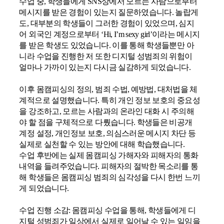
수업 중
,
학생들에게
SNS
상에서 모르는 사람으로부터
메시지를 받은 경험이 있는지 질문하였습니다
.
놀랍게
도
,
대부분의 학생들이 그러한 경험이 있었으며
,
심지
어 외국인 계정으로부터
‘Hi, I’m sexy girl’
이라는 메시지
를 받은 학생도 있었습니다
.
이를 통해 학생들뿐만 아
니라 수업을 진행한 저 또한 디지털 성범죄의 위험이
얼마나 가까이 있는지
다시금 실감하게 되었습니다
.
이후 몸캠피싱의 정의
,
범죄 수법
,
예방법
,
대처법을 체
계적으로 설명했습니다
.
특히 개인 정보 보호의 중요성
을 강조하고
,
모르는 사람과의 온라인 대화 시 주의해
야 할 점을 구체적으로 다뤘습니다
.
학생들은 비공개
계정 설정
,
개인정보 보호
,
의심스러운 메시지 차단 등
실제로 실천할 수 있는 방안에 대해 학습했습니다
.
수업 후반에는 실제 몸캠피싱 가해자와 피해자의 통화
내역을 들려주었습니다
.
피해자의 절박한 목소리를 통
해 학생들은 몸캠피싱 범죄의 심각성을 다시 한번 느끼
게 되었습니다
.
수업 진행 소감
:
몸캠피싱 수업을 통해
,
학생들에게 디
지털 성범죄가 일상에서 실제로 일어날 수 있는 일임을