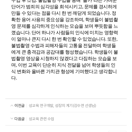
수업 후 소감
:
불법촬영 수업을 통해
‘
몰카
’
라는 가벼운
단어가 범죄의 심각성을 희석시키고
,
문제를 경시하게
만들 수 있다는 점을 다시 한 번 깨닫게 되었습니다
.
정
확한 용어 사용의 중요성을 강조하며
,
학생들이 불법촬
영 문제를 심각하게 인식하는 모습을 보며 뿌듯함을 느
꼈습니다
.
단어 하나가 사람들의 인식에 미치는 영향력
이 얼마나 큰지 다시 한 번 확인할 수 있었습니다
.
또한
,
불법촬영 수법과 피해자들의 고통을 전달하며 학생들
에게 큰 충격감과 공감대를 형성했습니다
.
학생들이 불
법촬영 영상을 시청하지 않겠다고 다짐하는 모습을 보
며
,
이번 교육이 단순히 지식 전달을 넘어 학생들의 인
식 변화와 올바른 가치관 형성에 기여했다고 생각합니
다
.
이전글
성교육 연구개발, 성장의 계기(강수연 선생님)
다음글
성교육 관련 수업