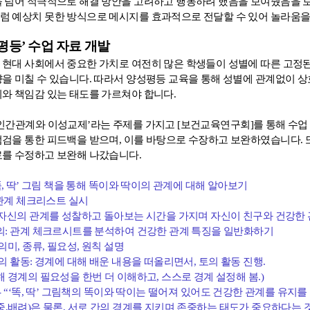
을 넘어 적극적으로 해결 방안을 고려하고 행동하려 했음을 보여줬음을
럼 예상치 못한 방식으로 메시지를 효과적으로 전달할 수 있어 놀라움
평등
’
수업 자료 개발
 현대 사회에서 중요한 가치로 여전히 많은 학생들이 성별에 따른 고정
향을 미칠 수 있습니다
.
따라서 양성평등 교육을 통해 성별에 관계없이 상
리와 책임감 있는 태도를 가르쳐야 합니다
.
인간관계와 이성교제
’
라는 주제를 가지고
[
보건교육연구회
]
를 통해 수
점검을 통한 피드백을 받으며
,
이를 바탕으로 수장하고 보완하였습니다
.
료를 수정하고 보완해 나갔습니다
.
똑
,
딱
’
그림 책을 통해 똑이와 딱이의 관계에 대해 알아보기
관계 체크리스트 실시
자신의 관계를 성찰하고 돌아보는 시간을 가지며 자신이 친구와 건강한
의
:
관계 체크르시트를 분석하여 건강한 관계 특징을 일반화하기
 의미
,
종류
,
필요성
,
원칙 설명
의 활동
:
경계에 대해 배운 내용을 떠올리면서
,
토의 활동 진행
.
해 경계의 필요성을 한번 더 이해하고
,
스스로 경계 설정해 봄
.)
- “‘
똑
,
딱
’
그림책의 똑이와 딱이는 떨어져 있어도 건강한 관계를 유지를 
중
,
배려
)
은
물론
,
서로 간의 경계를 지키며 존중하는 태도가 중요하다는 