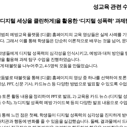
성교육 관련 
디지털 세상을 클린하게
]
을 활용한
‘
디지털 성폭력
’
과제
성범죄 예방교육 플랫품
[
디클
]
홈페이지의 교육 영상들은 실제 사례를 
다
.
그래서 이를 통해 학생들은 단순히 이론적으로 배우는 것을 넘어
,
문
학생들에게 디지털 성폭력의 심각성을 인식시키고
,
예방과 대처 방안을
상을 활용해 과제 탐구 수업을 진행하였습니다
.
게 태블릿을 나누어주고
, 4-5
명씩 모둠을 만들었습니다
.
모둠별로 태블릿을 통해
[
디클
]
홈페이지의 영상 중 하나를 선택하여 토
영상
, PPT,
신문 기사
,
카드뉴스 등 다양한 방법으로 발표할 수 있도록 수
)
토론 활동 내용을 정리하여
PPT
로 발표
, 2)
교육용 카드 뉴스
(
디지털 
동 수칙
), 3)
디지털 성폭력 예방 가이드북 등의 다양한 발표 내용으로 수
 통해 느낀 점은 첫째
,
학생들이 디지털 성폭력의 심각성을 진지하게 받
가치관과 행동에 변화를 줄 수 있음을 실감했습니다
.
둘째
,
결과물에서 드