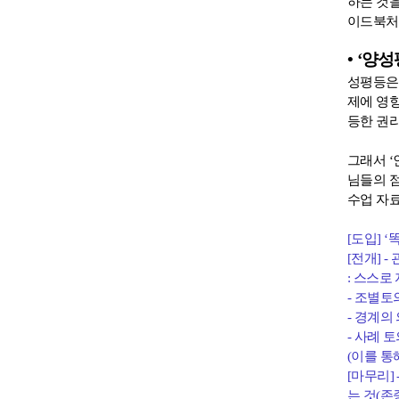
하는 것
이드북처
•
‘
양성
성평등은
제에 영
등한 권
그래서
‘
님들의 
수업 자
[
도입
] ‘
[
전개
] -
:
스스로 
-
조별토
-
경계의
-
사례 토
(
이를 통
[
마무리
] 
는 것
(
존