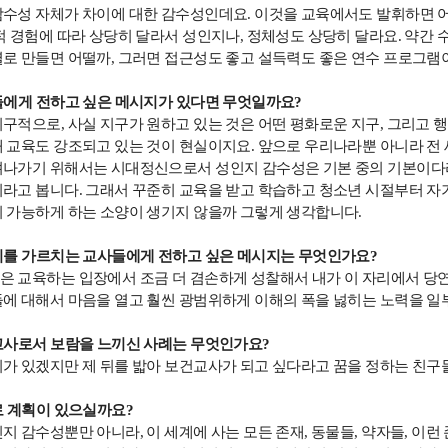
감수성 자체가 차이에 대한 감수성인데요
.
이것을 교육에서도 발휘하면 
 경험에 따라 상당히 달라서 성인지나
,
정체성도 상당히 달라요
.
약간 
별로 만들면 어떨까
,
그러면 접근성도 좋고 설득력도 좋은 연수 프로그램
에게 전하고 싶은 메시지가 있다면 무엇일까요?
지구적으로
,
사실 지구가 원하고 있는 것은 어떤 평화로운 지구
,
그리고 행
태 교육도 강조되고 있는 것이 현실이지요
.
앞으로 우리나라뿐 아니라 전
려나가기 위해서는 시대정신으로서 성인지 감수성은 기본 중의 기본이
이라고 봅니다
.
그래서 꾸준히 교육을 받고 학습하고 청소년 시절부터 자
이 가능하게 하는 소양이 생기지 않을까 그렇게 생각합니다
.
를 가르치는 교사들에게 전하고 싶은 메시지는 무엇인가요?
은 교육하는 입장에서 조금 더 겸손하게 성찰해서 내가 이 자리에서 당
들에 대해서 마음을 열고 훨씬 광범위하게 이해의 폭을 넗히는 노력을 
사로서 보람을 느끼신 사례는 무엇인가요?
가 있겠지만 제 뒤를 밟아 보건교사가 되고 싶다라고 꿈을 정하는 친구들
 계획이 있으실까요?
인지 감수성뿐만 아니라
,
이 세계에 사는 모든 존재
,
동물들
,
약자들
,
이런 