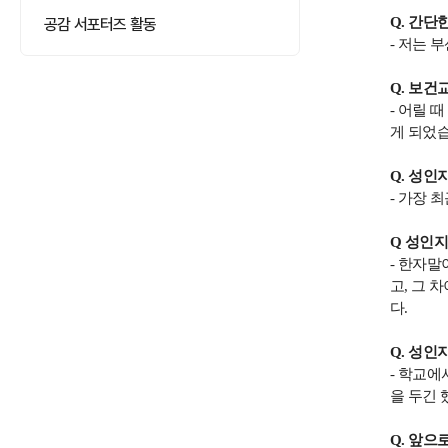
공감 서포터즈 활동
Q.
간단한
-
저는 
Q.
보건교
-
어릴 때
게 되었
Q.
성인지
-
가장 
Q
성인지
-
한자말
고
,
그 차
다
.
Q.
성인지
-
학교에서
을 두긴
Q.
앞으로