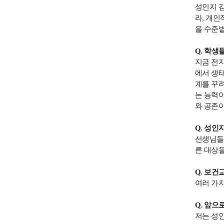
성인지 
라
,
개인적
을 수준
Q.
학생들
지금 전
에서 생
계를 꾸
는 능력
와 공존
Q.
성인지
선생님들
른 대상
Q.
보건교
여러 가지
Q.
앞으로
저는 성