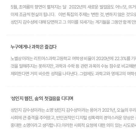
자아, 긍정적인 자아상 -삶을 이끌어나갈 이 중대한 자산은 쉽게 얻을 수 있
5월, 초여름의 향연이 펼쳐지는 달 2022년의 새로운 발걸음도 어느덧, 뜨거운 열정의 여름을 향해 달려 나가고 있습니다. 우리들의 일상을 짓누르던 코로나19 역시 시간의 흐름을 거스를 수는 없었던 듯합니다. 일상을 회복하려는 노력이
친구들이 스스로 ‘긍정적인 자아상’을 정립하기 위해 마련한 멋진 행사를 소개
이제 조금씩 현실이 됩니다. 이번 특집의 주제는 ‘변한 것, 변하지 않은 것’으로 잡았습니다. 시간의 흐름을 그 무엇도 막을 수 없는 가운데, 모두의 노력으로, 때로는, 각자의 분투로 꾸준히 바뀌어 간 일들이 분명 있습니다. 더 많은 사람이
성인지 감수성에 대해 당면하고 그 의미를 되새기는 계기들을 그동안 함께 만들어 왔습니다.
있습니다. 아직은 부족해 보이는 일들. 이번 특집에서는 변한 것과 변하지 
누구에게나 과학은 즐겁다
노벨상이라는 리트머스과학고등학교 여학생 비율이 2020년에 22.3%를 기록
것을 말해주지는 못하지만, 과학과 수학 등 관련 과목의 수능 점수로 비교해
제외한다면 거의 비슷한 성적을 나타낸다. 그럼에도 과학고와 영재고의 여학생
출발점부터 여전히 약한 것은 안타까운 현상이다.물론 이런 현상이 우리만의 문
노벨상이라고 해서 그 자체로 완벽한 것은 아니다. 나름의 논란도 있고 편파성도 존재하겠으나 그래도 아직은 그 위
역사에 걸쳐 과학적인 연구방법론을 구축해왔다. 백번 의심하고 천번 되풀이해
‘성인지 웹진, 숨’의 첫걸음을 디디며
그 과정에는 충분히 보이지 않았던, 우리가 무슨 이유에서인지 들여다보지 않
성인지 감수성이라는 소명‘성인지 감수성’이라는 용어가 2021년, 오늘의 
논증하는 것을 즐길 수 있다. 과학하는 것을 즐기며 방법론을 익히고 그 과정
사회에 큰 충격을 주어왔고, 반인권적인 디지털 성폭력의 경악스러운 양상은 
주어지는가다. 이런 즐거움을 누릴 자유를 편견이나 고정관념, 환경 같은 요
중대한 소명이라고 생각합니다.이러한 사회적 요청에 대한 의미 있는 시도로써
바친 역사속 인물들의 이야기에 울고 웃으며 공감할 학생들에게 성인지 웹진 ‘