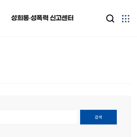
re (a.bid=b.bid) and btype='Issue' and (title like '%1%' or
성희롱-성폭력 신고센터
검색