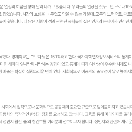
는 것은 아닙니다. 매일 매일의 작은 일상적인 승리들이 쌓여 강인한 자아를 만들어 
하고자 합니다. ‘월경 축제’라는 타이틀이 붙은 이번 행사를 적극적으로 지원해주신 
 더 많은 사람이 성과 관련된 폭력들이 실은 인권의 문제이자 인간관계의 문제임을 공감했다고 생각
않은 것들을 함께 생각해보고 우리의 과제를 되새겨보는 장을 열어봅니다.
했다. 영재학교는 그보다 낮은 15.1%라고 한다. 국가과학연재정보서비스의 통계이므
본다면 해마다 엎치락뒤치락하는 경향이 있고 통계에 따라 여학생이 우수한 사례도 나
 비중은 확실히 실망스러운 면이 있다. 사회적으로 이공계의 중요성이 날로 높아지
제는 아니다. 노벨상 통계를 들여다보면 여성 과학자의 입지를 어느 정도는 확인할 수
상이 인정되는 얼마 되지 않는 리트머스다. 객관성, 합리성, 공정성을 추구하는 과학은 누구에게나 즐거운 것 인류는 오랜
서 실험한 결과로 간신히 원하는 바를 얻어낸 사람들의 노력이 다져온 소중한 프레임
았던 여성 과학자들의 열정과 수고가 당연하게도 담겨있다. 과학하는 즐거움은 모두의
우리 사회에서 법적으로나 문화적으로 공동체의 중요한 규준으로 받아들여지고 있습니다
을 한땀 한땀 이어나갈 수 있는 길은 모두에게 열려 있어야 한다. 노벨상을 몇 명이 
공동체의 즉각적인 반성과 정화를 요청하고 있습니다. 교육을 통해 미래인재를 길러
소들이 방해하고 있지는 않은지 생각해보고 대안을 찾아내야 할 시점이다.
 성인지 웹진 ‘숨’의 창간호를 여러분께 선보이고자 합니다. 성인지와 관련해 새로
숨’은 분명 좋은 친구이자 쉬어갈 작은 공간이 되어줄 것으로 생각합니다. 당장 성과