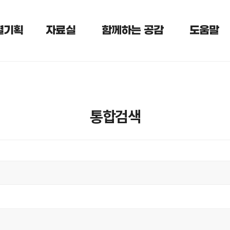
te from (select b.btype,b.bnm,a.* from multiboard a,boardinfo b whe
10 offset 0) T
별기획
자료실
함께하는 공감
도움말
통합검색