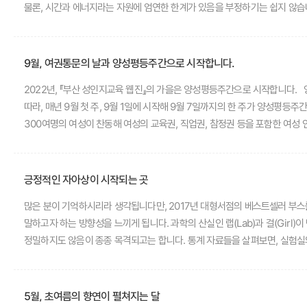
물론, 시간과 에너지라는 자원에 엄연한 한계가 있음을 부정하기는 쉽지 않습니다. 하지
도움, 결정들이 10호에 이르는 웹진을 이끌어온 동력이 되었습니다. 귀한 시
열정을 다한 작품을 공모에 제출하고 널리 공유해준 학생들, 부산 교육에 대한 확신으로 참여해주신 
관련된 사회적인 이슈들은 여전히 강력한 에너지를 가진 채로 남아있습니다. 엄
9월, 여권통문의 날과 양성평등주간으로 시작합니다.
법제화 등에 중대한 진척이 있었음에도 디지털과 현실 세계가 결합한 복합적인 폭력과 범죄는 사라지지 않았습니다. 그렇지만 다른 한 편을 바라보면, 건강한 
2022년, 『부산 성인지교육 웹진』의 가을은 양성평등주간으로 시작합니다. 양성평등기본법 제38조는 매년 3월 8일을 여성의 날로 하고, 대통령령이 정하는 바에 따라 1년 중 1주간을 양성평등주간으로 하도록 규정하고 있습니다. 이에
파이도 더 커지고 있음은 분명합니다. 매일 뉴스를 차지하는 범죄에 시선이 이
따라, 매년 9월 첫 주, 9월 1일에 시작해 9월 7일까지의 한 주가 양성평등
속도에 조금이라도 힘을 보태는 존재가 되었기를 기대합니다. 2023년이라는 새로운 시간,
300여명의 여성이 찬동해 여성의 교육권, 직업권, 참정권 등을 포함한 여성 인권을 선언
미완입니다. 법제도적인 측면에서 많은 성취가 있었습니다만, 여전히 OECD 
1898년, 시대의 부름에 결연한 용기로 여성인권선언에 참여한 300여명의 여성들을 기리기 위해 매년 9월 1일이 
생산성을 포함한 경제문제, 범죄로부터 안전한 사회 만들기 같은 중대한 과제
긍정적인 자아상이 시작되는 곳
많은 분이 기억하시리라 생각됩니다만, 2017년 대형서점의 베스트셀러 부스를 강
말하고자 하는 방향성을 느끼게 됩니다. 과학의 산실인 랩(Lab)과 걸(Gir
정밀하지도 않음이 종종 목격되고는 합니다. 통계 자료들을 살펴보면, 실험실
작가 자신은 완벽한 한 사람의 자아상을 그리고 있지 않습니다. 끊임없이 주변
사회 속에서 살아가는 개인으로서 다양한 사회적 고정관념과 만나 스스로의 
삶을 모두 지키기 위한 선택을 실천에 옮기기도 합니다. 아마도 랩걸을 통해
5월, 초여름의 향연이 펼쳐지는 달