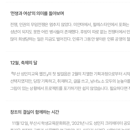
역할도 하게 될 것입니다. 기본으로 돌아가야할 성교육최근 몇 년간 우리나라 공교육에서 이루어진 성교육은 전통적 성교육과 유네스코 등 국제기구에서 가이드라인의 형태로 제시하는 포괄적 성교육이 하나의 합의된 기준을 마련하지
못하고 부유해왔습니다. 그러다 보니, 교육 현장에서 성교육 담당자의 역량에 
‘전쟁과 여성’의 의미를 돌아보며
당장 필요한 교재의 공급도 절실한 상황입니다. 웹진 ‘숨’이 제공하는 자료
전쟁, 인권의 무덤전쟁은 멈추지 않았다. 미얀마에서, 팔레스타인에서 포화는 
하고 싶은 의지도 있지만 접근법을 알지 못해 고심하는 분들이 많습니다. 학
성년이 되지도 못한 어린 병사들이 존재했다. 후방이 따로 없는 전쟁터에서
이런 복잡한 상황 속에서 중심을 잡을 수 있는 유일한 방법은 인간 중심 교육,
많이 희생당하는 일은 지금도 벌어진다. 인류가 그동안 쌓아온 인류 공영의 철
인식의 바탕에서 성인지 웹진의 기획을 이어나가고자 합니다. 웹진 외에도, 학부모님들을 위한 프로그램 역시 별도로 기
효과를 발휘할 장치를 만들지 못했다. 문명의 이율배반이다. 전쟁의 폭력 앞에
전반이 문제의 근본 원인을 인식하여 빠르고 깊이 있게 대응하는 것이 필요합
것도 좋았을지 모른다. 그럼에도 우리가 선택한 것은 생존자들의 이야기다. 
평가됩니다. 혐오를 하나의 가벼운 놀이로 풀어내는 행태는 그간 우리 사회의
바꾸어 나갈 동력을 전해주는 평범하지만 동시에 비범한 영웅들 역시 그 안에
주어왔습니다. 텔레그램을 통한 불법 성착취 등의 사태는 왜곡된 성인지, 인
12월, 축제의 달
고정관념이 어디까지 갈 수 있는지 보여주는 극한의 사례다. 말랄라는 다행히
어떻게 해결할 것인가가 중요한 과제고, 단순히 범죄 예방의 차원이 아니라 
『부산 성인지교육 웹진』의 첫 발걸음은 2월의 치열한 기획과정으로부터 시작되
본질은 그가 스스로 원한 대로 ‘교육받은 인간’으로서의 삶을 살아갈 뿐 아니
만들어나가며 이러한 현상의 근본적인 문제성을 부각하여 지속적인 교육콘텐츠
선택지였지만, 당장 기획하고, 취재하고, 글을 쓰고, 남녀노소 모두의 눈높이
인간으로서의 지곤감과 인권을 지키기 위해 노력하는 모든 이들의 안위를 기원
그림이 있는 상황에서 프로젝트를 포기하기란 쉽지 않았습니다. 필요하다면 작게라도 시작해보자는 즐거운 내
강력범죄, 네트워크를 타고 흘러넘치는 담론들, 성과 관련된 이야기 들에 대한 
질문이었습니다. 『성인지 감수성』이란 그저 모두가 자기 자신을, 서로를 조금 
이야기들은 오 히려 무궁무진할지도 모릅니다. 그 이야기들을 담아낼 담담하고
창조의 결실이 함께하는 시간
이제 2년 차로 돌입하면서 정체성을 찾아 나간 그동 안의 워밍업에서 단계를
11월 12일, 부산시 학생교육문화회관, ‘2021년 나도 성인지 크리에이터 
초심으로, 처음의 마음으로 새로운 출발선 앞에 나선 느낌입니다. 새롭게 시작할