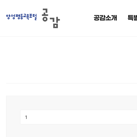
searchQuery : select btype,bid,bnm,idx,writer,title,contents,regda
contents like '%1%') and b.useYn ='Y' order by regdate desc limit 
공감소개
특