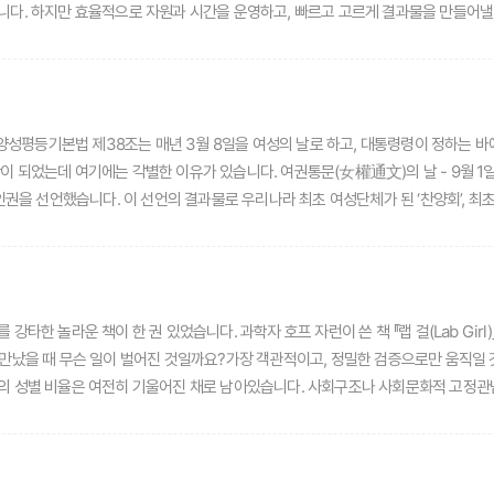
만 효율적으로 자원과 시간을 운영하고, 빠르고 고르게 결과물을 만들어낼 수만 있다면 해볼 만하
간을 내어 기꺼이 원고를 작성해준 분들, 멀리 교육청까지 와서 따뜻한 시선으로 인
보호자님들의 의지와 참여가 없었다면 웹진의 오늘은 없지 않았을까 생각됩니다. 10호를 마치면 2022년도 
청난 사회적인 노력에도 불구하고, 폭력의 양상은 차츰 악화해 가는 듯이 보이기도 합니
인권 의식과 성인식, 사회적인 매너를 갖춘 조용한 다수가 틀림없이 존재하고 그
끌려 건강한 다수의 존재를 잊어서는 안 될 것입니다. 교육의 특성이 그러하듯, 느
주간이 되었는데 여기에는 각별한 이유가 있습니다. 여권통문(女權通文)의 날 - 9월 1
 새로운 세계의 흐름 안에서 멈추지 않고 강물처럼 유연하게 흘러나가는 존재가 되기를 기대합니다. 
했습니다. 이 선언의 결과물로 우리나라 최초 여성단체가 된 ‘찬양회’, 최초의 여학교 ‘순성여학교
통계에서 성별간 임금 격차가 가장 큰 나라입니다. 그 배경에는 경제·사회·문화적인 
양성평등주간의 시작일이 되었습니다. 여권통문의 날과 양성평등주간 – 인권의 확장은 하루아침에 이루어지지 않습니다.
가 풀려나갈 것임은 자명합니다. 양성평등을 주로 다루는 ‘부산 성인지교육 웹진’의
타한 놀라운 책이 한 권 있었습니다. 과학자 호프 자런이 쓴 책 『랩 걸(Lab Gir
l)이 만났을 때 무슨 일이 벌어진 것일까요?가장 객관적이고, 정밀한 검증으로만 움직
의 성별 비율은 여전히 기울어진 채로 남아있습니다. 사회구조나 사회문화적 고정관념
과 부딪히고, 끊임없이 자기 자신과 싸움을 벌입니다. 그 수많은 일상의 싸움들이 
존재가치를 증명해야만 하는 것을 절실하게 그려냅니다.저자 호프 자런은 결혼과 출
 만나는 저자의 강렬한 삶은, 어떤 어려움이 있더라도 이를 극복해낼 수 있다는 자기