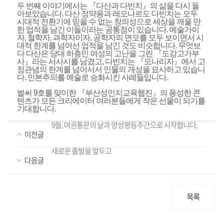
두 번째 이야기에서는
『
다산과 다빈치
』
의 삶을 다시 돌
아보았습니다
.
다산 정약용과 레오나르도 다빈치는 모두
시대적 전환기에 믿을 수 없는 창의성으로 세상을 깨울 만
한 업적을 남긴 이들이라는 공통점이 있습니다
.
예술가이
자
,
철학자
,
과학자이자
,
공학자의 면모를 모두 보이면서 시
대적 한계를 넘어선 업적을 남긴 것도 비슷합니다
.
무엇보
다 다산은 당대 하층민 여성의 고난을 그린
『
도강고가부
사
』
라는 서사시를 남겼고
,
다빈치는
『
모나리자
』
에서 고
정관념의 한계를 넘어서서 인물의 개성을 묘사하고 있습니
다
.
인본주의를 예술로 승화시킨 사례들입니다
.
벌써
9
호를 맞이한
『
부산성인지교육웹진
』
의 풍성한 콘
텐츠가 모든 크리에이터 여러분들에게 작은 선물이 되기를
기대합니다
.
9월, 여권통문의 날과 양성평등주간으로 시작합니다.
이전글
새로운 출발을 앞두고
다음글
목록