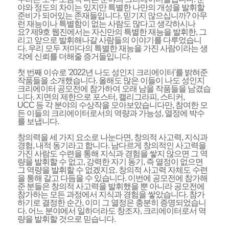
야와 정도의 차이는 있지만 특별한 나만의 개성을 발휘할
준비가 되어있는 존재들입니다
.
믿기지 않으십니까
?
아무
런 재능이나 특별함이 없는 사람도 많다고 생각하시나
요
?
제
9
호 웹진에서는 자신만의 특별한 재능을 발휘한
,
그
리고 앞으로 발휘해나갈 사람들의 이야기를 다루었습니
다
.
우리 모두 저마다의 특별한 재능을 가진 사람이라는 생
각에 신뢰를 더해줄 증거들입니다
.
첫 번째 이슈로 '
2022
년 나도 성인지 크리에이터'
를 밝혀준
작품들을 소개했습니다
.
올해도 많은 이들이 나도 성인지
크리에이터 공모전에 참가하여 오래 남을 작품들을 남겼습
니다
.
지면의 제한으로 포스터
,
캘리그라피
,
스티커
,
UCC
등 각 분야의 수상작을 모아보았습니다만
,
참여한 모
든 이들의 크리에이터로서의 역량과 가능성
,
열정에 박수
를 보냅니다
.
창의력을 세 가지 요소로 나눈다면
,
창의적 사고력
,
지식과
경험
,
내적 동기라고 합니다
.
남다르게 창의적인 사고력을
가진 사람도 수련을 통해 지식과 경험을 쌓지 않으면 그 역
량을 발휘할 수 없고
,
강력한 자기 동기
,
즉 열정이 없으면
그 역량을 발휘할 수 없겠지요
.
창의적 사고력 자체도 수련
을 통해 갈고 다듬을 수 있습니다
.
이번에 공모전에 참가해
준 분들은 창의적 사고력을 발휘했을 뿐 아니라 공모전에
참가하는 모든 과정에서 지식과 경험을 쌓았습니다
.
참가
하기로 결정한 순간
,
이미 그 열정은 충분히 증명되었습니
다
.
어느 분야에서 일하더라도 창조자
,
크리에이터로서 역
량을 발휘할 것으로 믿습니다
.