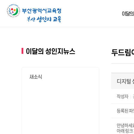
insert visit_log successfully
이달의
두드림이
이달의 성인지뉴스
새소식
디지털 
작성자
등록된 파
안녕하세요
아래 링크