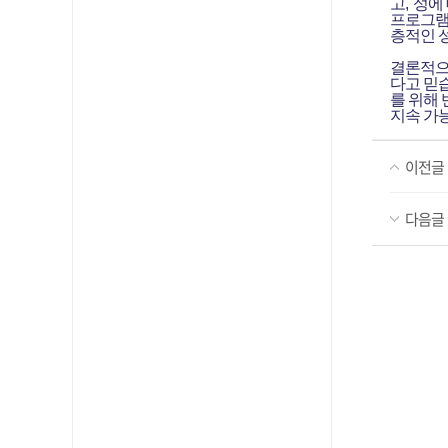
고
,
성에
프로그램
층적인 
결론적
다고 믿
를 위해
지속 가
이전글
다음글