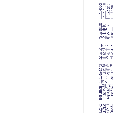
중등 성
우가 종
게서 가
에서도 
학교 내
럽습니
벼운 것
인식을 
따라서 
식하는 
어질 수
아들이고
효과적인
생각을 
링 프로
나누는 
니다
.
둘째
,
최
임 이야
근 예민
을 보며
,
보건교사
사만의 