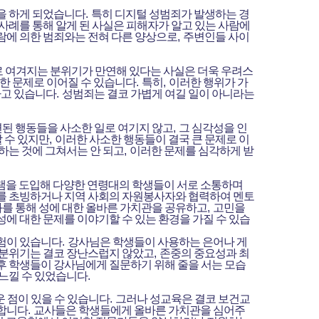
을 하게 되었습니다
.
특히 디지털 성범죄가 발생하는 경
 사례를 통해 알게 된 사실은 피해자가 알고 있는 사람에
람에 의한 범죄와는 전혀 다른 양상으로
,
주변인들 사이
로 여겨지는 분위기가 만연해 있다는 사실은 더욱 우려스
한 문제로 이어질 수 있습니다
.
특히
,
이러한 행위가 가
하고 있습니다
.
성범죄는 결코 가볍게 여길 일이 아니라는
된 행동들을 사소한 일로 여기지 않고
,
그 심각성을 인
 수 있지만
,
이러한 사소한 행동들이 결국 큰 문제로 이
하는 것에 그쳐서는 안 되고
,
이러한 문제를 심각하게 받
램을 도입해 다양한 연령대의 학생들이 서로 소통하며
토를 초빙하거나 지역 사회의 자원봉사자와 협력하여 멘토
를 통해 성에 대한 올바른 가치관을 공유하고
,
고민을
에 대한 문제를 이야기할 수 있는 환경을 가질 수 있습
경험이 있습니다
.
강사님은 학생들이 사용하는 은어나 게
 분위기는 결코 장난스럽지 않았고
,
존중의 중요성과 최
후 학생들이 강사님에게 질문하기 위해 줄을 서는 모습
 느낄 수 있었습니다
.
운 점이 있을 수 있습니다
.
그러나 성교육은 결코 보건교
 합니다
.
교사들은 학생들에게 올바른 가치관을 심어주