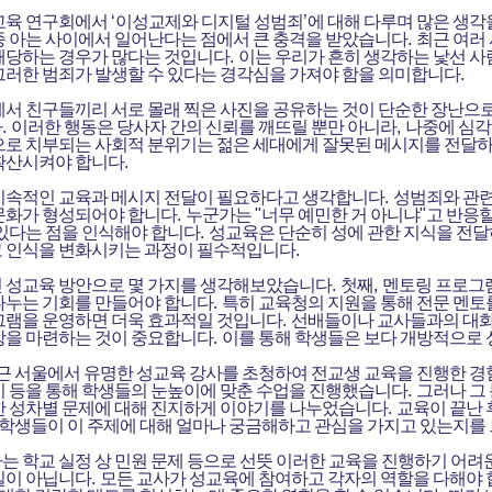
교육 연구회에서
‘
이성교제와 디지털 성범죄
’
에 대해 다루며 많은 생각
종 아는 사이에서 일어난다는 점에서 큰 충격을 받았습니다
.
최근 여러
해당하는 경우가 많다는 것입니다
.
이는 우리가 흔히 생각하는 낯선 사
그러한 범죄가 발생할 수 있다는 경각심을 가져야 함을 의미합니다
.
에서 친구들끼리 서로 몰래 찍은 사진을 공유하는 것이 단순한 장난으
다
.
이러한 행동은 당사자 간의 신뢰를 깨뜨릴 뿐만 아니라
,
나중에 심각
으로 치부되는 사회적 분위기는 젊은 세대에게 잘못된 메시지를 전달
확산시켜야 합니다
.
지속적인 교육과 메시지 전달이 필요하다고 생각합니다
.
성범죄와 관련
문화가 형성되어야 합니다
.
누군가는
"
너무 예민한 거 아니냐
"
고 반응할
 있다는 점을 인식해야 합니다
.
성교육은 단순히 성에 관한 지식을 전달
 인식을 변화시키는 과정이 필수적입니다
.
 성교육 방안으로 몇 가지를 생각해보았습니다
.
첫째
,
멘토링 프로그
나누는 기회를 만들어야 합니다
.
특히 교육청의 지원을 통해 전문 멘
그램을 운영하면 더욱 효과적일 것입니다
.
선배들이나 교사들과의 대화
장을 마련하는 것이 중요합니다
.
이를 통해 학생들은 보다 개방적으로 성
근 서울에서 유명한 성교육 강사를 초청하여 전교생 교육을 진행한 
기 등을 통해 학생들의 눈높이에 맞춘 수업을 진행했습니다
.
그러나 그
한 성차별 문제에 대해 진지하게 이야기를 나누었습니다
.
교육이 끝난 
학생들이 이 주제에 대해 얼마나 궁금해하고 관심을 가지고 있는지를
는 학교 실정 상 민원 문제 등으로 선뜻 이러한 교육을 진행하기 어려
일이 아닙니다
.
모든 교사가 성교육에 참여하고 각자의 역할을 다해야