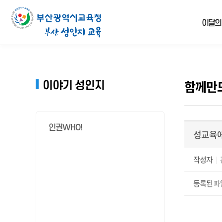
insert visit_log successfully
이달의
함께만
이야기 성인지
인권WHO!
성교육에
작성자
등록된 파